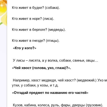
Кто живет в будке? (собака).
Кто живет в норе? (лиса).
Кто живет в берлоге? (медведь).
Кто живет в гнезде? (птицы).
«Кто у кого?»
У лисы – лисята, а у волка, собаки, свиньи, овцы…
«Чей хвост (голова, ухо, глаза)?».
Например, хвост медведя, чей хвост? (медвежий.) Ухо ме
утки, у собаки, у козы, и т.д.
«Отгадай предмет по названию его частей»
Кузов, кабина, колеса, руль, фары, дверцы (грузовик).