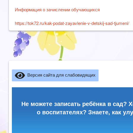
Информация о зачислении обучающихся
https://tok72.ru/kak-podat-zayavlenie-v-detskij-sad-tjumeni/
Версия сайта для слабовидящих
Не можете записать ребёнка в сад? Х
о воспитателях? Знаете, как ул